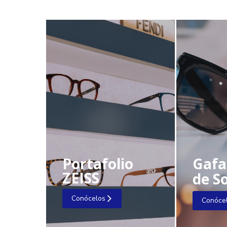
Portafolio
Gafa
ZEISS
de So
Conócelos
Conóce