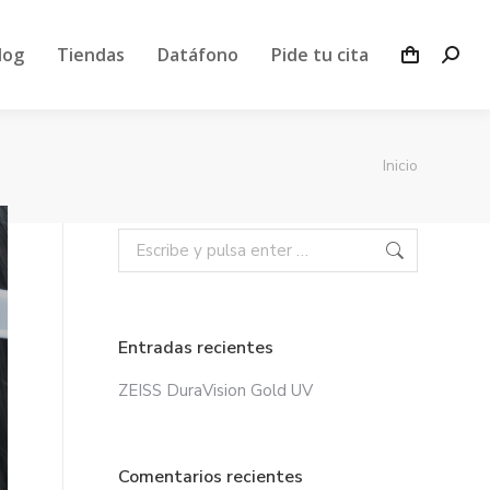
log
Tiendas
Datáfono
Pide tu cita
Inicio
Estás aquí:
Entradas recientes
ZEISS DuraVision Gold UV
Comentarios recientes