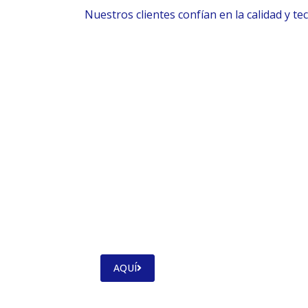
Nuestros clientes confían en la calidad y te
SOLICITA TU
PRESENCIAL
Vive una experiencia única, vive u
Ocula Optical
AQUÍ