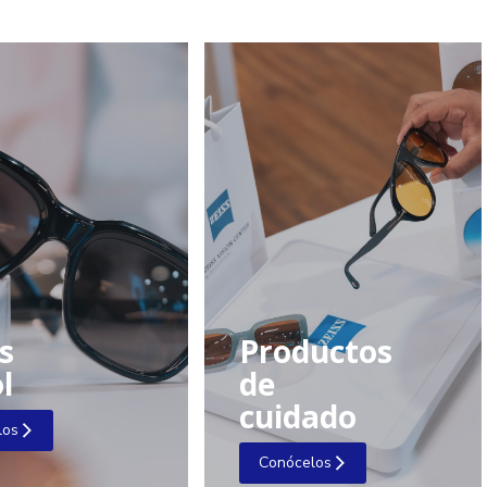
s
Productos
l
de
cuidado
los
Conócelos