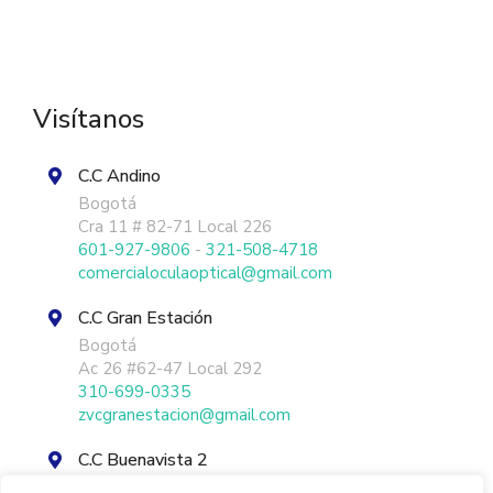
Visítanos
C.C Andino
Bogotá
Cra 11 # 82-71 Local 226
601-927-9806
-
321-508-4718
comercialoculaoptical@gmail.
com
C.C Gran Estación
Bogotá
Ac 26 #62-47 Local 292
310-699-0335
zvcgranestacion@gmail.com
C.C Buenavista 2
Barranquilla